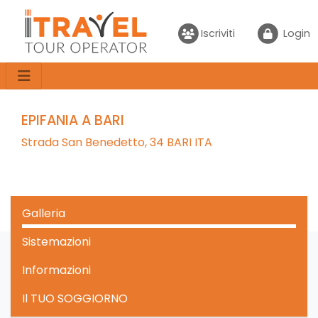
Iscriviti
Login
EPIFANIA A BARI
Strada San Benedetto, 34 BARI ITA
Galleria
Sistemazioni
Informazioni
Il TUO SOGGIORNO