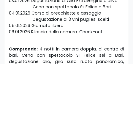
03.01.2026 Degustazione di Olio Extravergine d’oliva
Cena con spettacolo Sii Felice a Bari
04.01.2026 Corso di orecchiette e assaggio
Degustazione di 3 vini pugliesi scelti
05.01.2026 Giornata libera
06.01.2026 Rilascio della camera. Check-out
Comprende:
4 notti in camera doppia, al centro di
bari, Cena con spettacolo Sii Felice sei a Bari,
degustazione olio, giro sulla ruota panoramica,
corso di orecchiete e assaggio, degustazione 3 vini
pugliesi.
Non comprende:
pasti e bevande non menzionati,
trasferimenti, tutto ciò non espressamente indicato
nella voce “comprende”.
Supplementi:
Camera nel borgo antico (Bari
Vecchia) € 90 a persona
Riduzioni:
3° / 4° letto adulti - € 25; Bambini 2/12 n.c.
€ 140