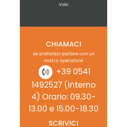
Volo
CHIAMACI
se preferisci parlare con un
nostro operatore
+39 0541
1492527
(interno
4) Orario: 09.30-
13.00 e 15.00-18.30
SCRIVICI